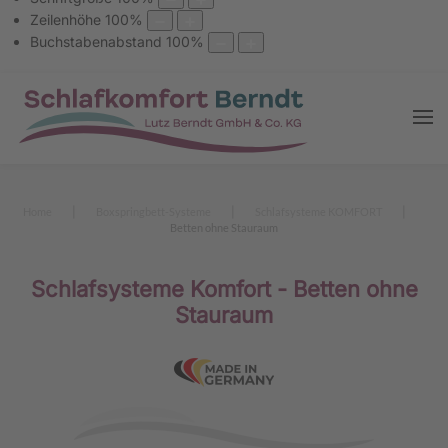
Zeilenhöhe
100
%
Buchstabenabstand
100
%
Home
Boxspringbett-Systeme
Schlafsysteme KOMFORT
Betten ohne Stauraum
Schlafsysteme Komfort - Betten ohne
Stauraum