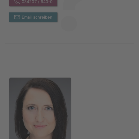
034207 / 640-0
Email schreiben