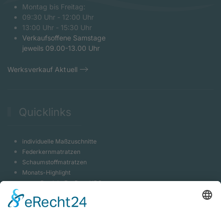
Montag bis Freitag:
09:30 Uhr - 12:00 Uhr
13:00 Uhr - 15:30 Uhr
Verkaufsoffene Samstage
jeweils 09.00-13.00 Uhr
Werksverkauf Aktuell
Quicklinks
individuelle Maßzuschnitte
Federkernmatratzen
Schaumstoffmatratzen
Monats-Highlight
neues Produkt EvoPore HRC
Massivholzbett Shiva
Luxeriöses Hotelbett
Bootspolster Indoor & Outdoor