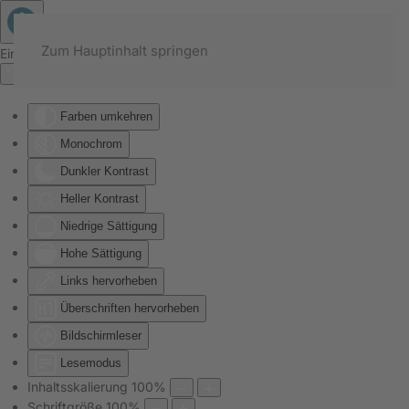
Zum Hauptinhalt springen
Eingabehilfen öffnen
Farben umkehren
Monochrom
Dunkler Kontrast
Heller Kontrast
Niedrige Sättigung
Hohe Sättigung
Links hervorheben
Überschriften hervorheben
Bildschirmleser
Lesemodus
Inhaltsskalierung
100
%
Schriftgröße
100
%