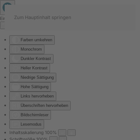
Zum Hauptinhalt springen
Eingabehilfen öffnen
Farben umkehren
Monochrom
Dunkler Kontrast
Heller Kontrast
Niedrige Sättigung
Hohe Sättigung
Links hervorheben
Überschriften hervorheben
Bildschirmleser
Lesemodus
Inhaltsskalierung
100
%
Schriftgröße
100
%