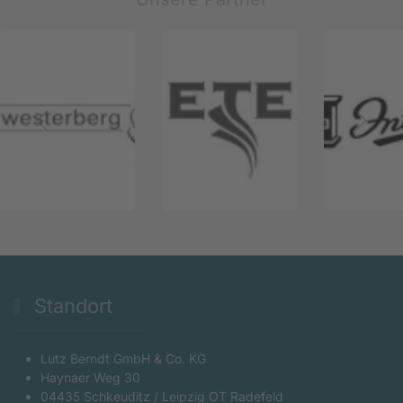
Standort
Lutz Berndt GmbH & Co. KG
Haynaer Weg 30
04435 Schkeuditz / Leipzig OT Radefeld