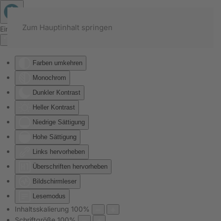
Zum Hauptinhalt springen
Eingabehilfen öffnen
Farben umkehren
Monochrom
Dunkler Kontrast
Heller Kontrast
Niedrige Sättigung
Hohe Sättigung
Links hervorheben
Überschriften hervorheben
Bildschirmleser
Lesemodus
Inhaltsskalierung
100
%
Schriftgröße
100
%