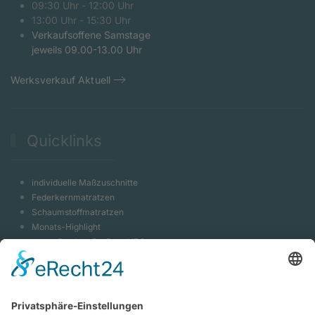
09:30 Uhr - 12:00 Uhr
13:00 Uhr - 15:30 Uhr
Verkaufsoffene Samstage
jeweils 09.00-13.00 Uhr
Werksverkauf Aktuell
Quicklinks
individuelle Maßzuschnitte
Federkernmatratzen
Schaumstoffmatratzen
Monats-Highlight
neues Produkt EvoPore HRC
Massivholzbett Shiva
Luxeriöses Hotelbett
Bootspolster Indoor & Outdoor
Caravanpolster Camping