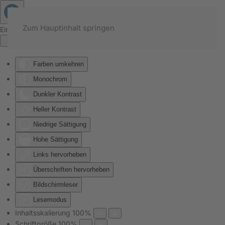
Zum Hauptinhalt springen
Eingabehilfen öffnen
Farben umkehren
Monochrom
Dunkler Kontrast
Heller Kontrast
Niedrige Sättigung
Hohe Sättigung
Links hervorheben
Überschriften hervorheben
Bildschirmleser
Lesemodus
Inhaltsskalierung
100
%
Schriftgröße
100
%