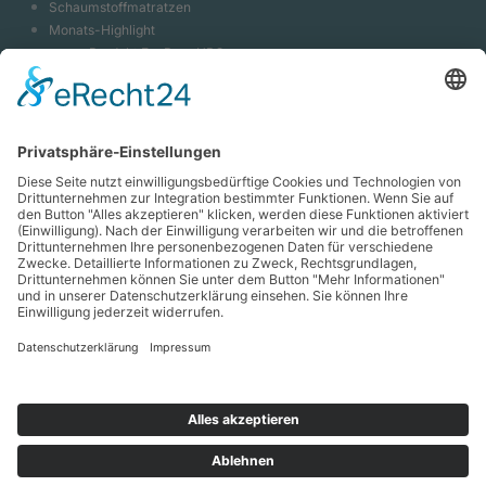
Schaumstoffmatratzen
Monats-Highlight
neues Produkt EvoPore HRC
Massivholzbett Shiva
Luxeriöses Hotelbett
Bootspolster Indoor & Outdoor
Caravanpolster Camping
Boxspringbett - Systeme
Polsterbett - Systeme
Bettzubehör
Impressum
Datenschutz
Cookies